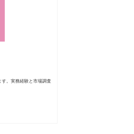
ます。実務経験と市場調査