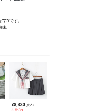
な存在です。
醐味。
¥
8,320
(税込)
在庫切れ