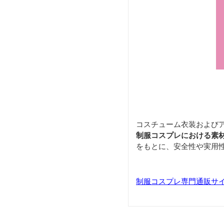
コスチューム衣装および
制服コスプレにおける素
をもとに、安全性や実用
制服コスプレ専門通販サイト「