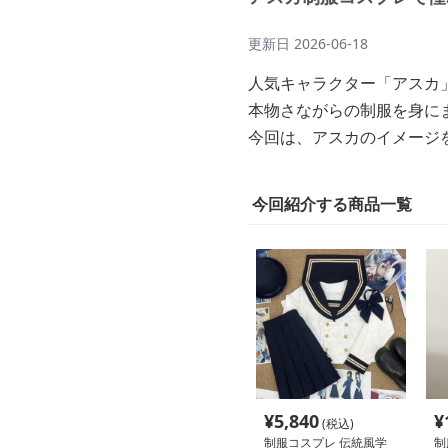
更新日
2026-06-18
人気キャラクター「アスカ
本物さながらの制服を身に
今回は、アスカのイメージ
今回紹介する商品一覧
¥
5,840
¥
(税込)
制服コスプレ 伝統風学
制