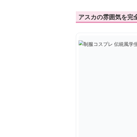
アスカの雰囲気を完