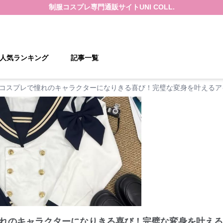
制服コスプレ
専門通販サイト
UNI COLL.
人気ランキング
記事一覧
コスプレで憧れのキャラクターになりきる喜び！完璧な変身を叶えるア
れのキャラクターになりきる喜び！完璧な変身を叶える