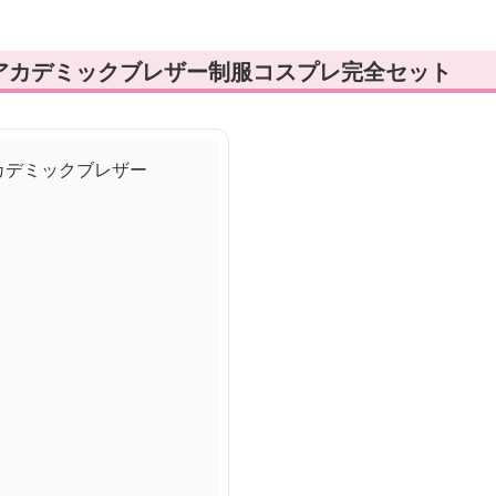
アカデミックブレザー制服コスプレ完全セット