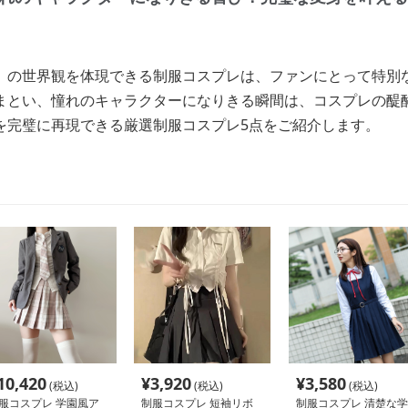
」の世界観を体現できる制服コスプレは、ファンにとって特別
まとい、憧れのキャラクターになりきる瞬間は、コスプレの醍
を完璧に再現できる厳選制服コスプレ5点をご紹介します。
10,420
¥
3,920
¥
3,580
(税込)
(税込)
(税込)
服コスプレ 学園風ア
制服コスプレ 短袖リボ
制服コスプレ 清楚な学