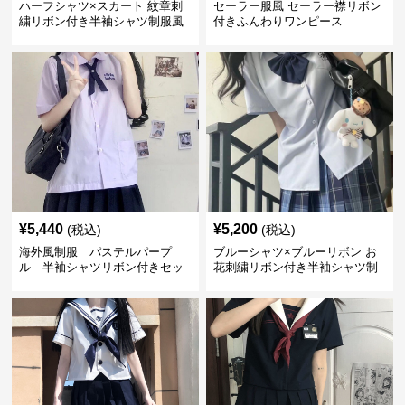
ハーフシャツ×スカート 紋章刺
セーラー服風 セーラー襟リボン
繍リボン付き半袖シャツ制服風
付きふんわりワンピース
セット
¥
5,440
¥
5,200
(税込)
(税込)
海外風制服 パステルパープ
ブルーシャツ×ブルーリボン お
ル 半袖シャツリボン付きセッ
花刺繍リボン付き半袖シャツ制
ト
服セット