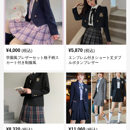
¥
4,000
¥
5,870
(税込)
(税込)
学園風ブレザーセット格子柄ス
エンブレム付きショート丈ダブ
カート付き制服風
ルボタンブレザー
¥
8,320
¥
11,060
(税込)
(税込)