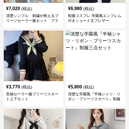
¥
7,020
¥
6,980
(税込)
(税込)
清楚シンプル 刺繍が映えるプ
制服コスプレ 学園風エンブレム
リーツセーラー服セット ブラ
付きショート丈ブレザー
ック 黒
¥
3,770
¥
5,800
(税込)
(税込)
長袖セーラー服プリーツスカー
清楚な学園風『半袖シャツ・リ
ト上下セット
ボン・ブリーツスカート』制服
三点セット