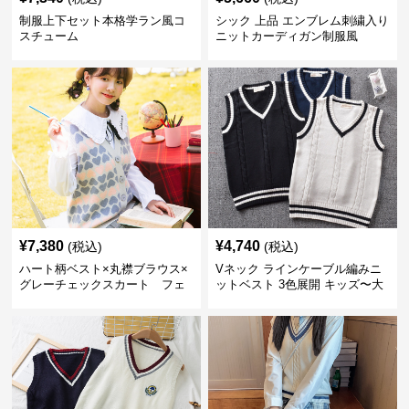
制服上下セット本格学ラン風コ
シック 上品 エンブレム刺繍入り
スチューム
ニットカーディガン制服風
¥
7,380
¥
4,740
(税込)
(税込)
ハート柄ベスト×丸襟ブラウス×
Vネック ラインケーブル編みニ
グレーチェックスカート フェ
ットベスト 3色展開 キッズ〜大
ミニン制服セット
人サイズあり