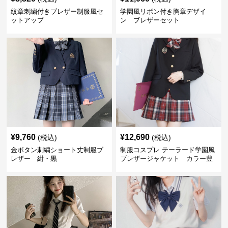
紋章刺繍付きブレザー制服風セ
学園風リボン付き胸章デザイ
ットアップ
ン ブレザーセット
¥
9,760
¥
12,690
(税込)
(税込)
金ボタン刺繍ショート丈制服ブ
制服コスプレ テーラード学園風
レザー 紺・黒
ブレザージャケット カラー豊
富