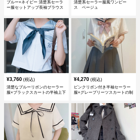
ブルー×ネイビー 清楚系セーラ
清楚系セーラー服風ワンピー
ー服セットアップ長袖ブラウス
ス ベージュ
付き
¥
3,760
¥
4,270
(税込)
(税込)
清楚なブルーリボンのセーラー
ピンクリボン付き半袖セーラー
服×ブラックスカートの半袖上下
服×グレープリーツスカートの制
セット
服セット