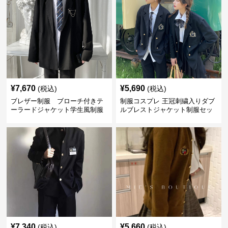
¥
7,670
¥
5,690
(税込)
(税込)
ブレザー制服 ブローチ付きテ
制服コスプレ 王冠刺繍入りダブ
ーラードジャケット学生風制服
ルブレストジャケット制服セッ
セット
ト
¥
7,340
¥
5,660
(税込)
(税込)