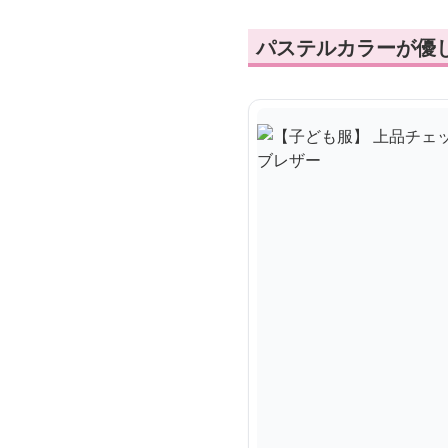
パステルカラーが優