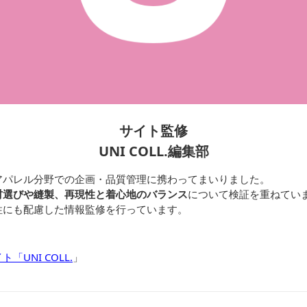
サイト監修
UNI COLL.編集部
アパレル分野での企画・品質管理に携わってまいりました。
材選びや縫製、再現性と着心地のバランス
について検証を重ねてい
性にも配慮した情報監修を行っています。
UNI COLL.
」