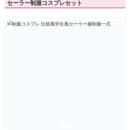
セーラー制服コスプレセット