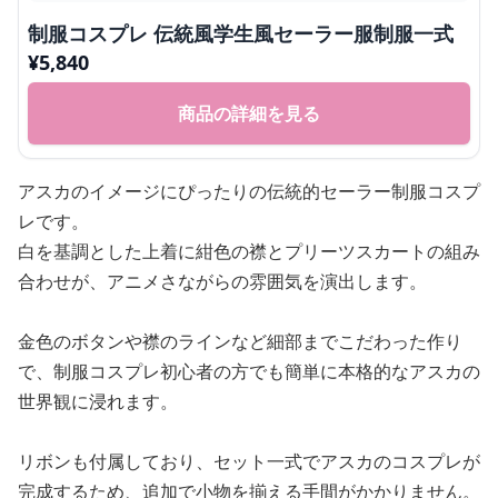
制服コスプレ 伝統風学生風セーラー服制服一式
¥
5,840
商品の詳細を見る
アスカのイメージにぴったりの伝統的セーラー制服コスプ
レです。
白を基調とした上着に紺色の襟とプリーツスカートの組み
合わせが、アニメさながらの雰囲気を演出します。
金色のボタンや襟のラインなど細部までこだわった作り
で、制服コスプレ初心者の方でも簡単に本格的なアスカの
世界観に浸れます。
リボンも付属しており、セット一式でアスカのコスプレが
完成するため、追加で小物を揃える手間がかかりません。