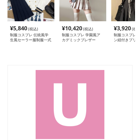
¥
5,840
¥
10,420
¥
3,920
(税込)
(税込)
(税込
制服コスプレ 伝統風学
制服コスプレ 学園風ア
制服コスプレ 
生風セーラー服制服一式
カデミックブレザー
ン紐付きプリー
ト制服セット