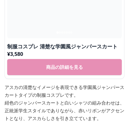
制服コスプレ 清楚な学園風ジャンパースカート
¥
3,580
商品の詳細を見る
アスカの清楚なイメージを表現できる学園風ジャンパース
カートタイプの制服コスプレです。
紺色のジャンパースカートと白いシャツの組み合わせは、
正統派学生スタイルでありながら、赤いリボンがアクセン
トとなり、アスカらしさを引き立てています。