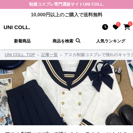
制服コスプレ
専門通販サイト
UNI COLL.
10,000
円以上のご購入で送料無料
0
0
UNI COLL.
新着商品
商品を検索
人気ランキング
UNI COLL. TOP
›
記事一覧
›
アスカ制服コスプレで憧れのキャラ