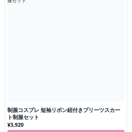
制服コスプレ 短袖リボン紐付きプリーツスカー
ト制服セット
¥
3,920