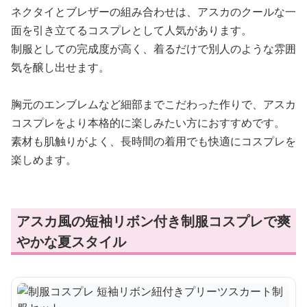
ネクタイとブレザーの組み合わせは、アスカのクールな一
面を引き立てるコスプレとして人気があります。
制服としての完成度が高く、着るだけで別人のような雰囲
気を醸し出せます。
胸元のエンブレムなど細部までこだわった作りで、アスカ
コスプレをより本格的に楽しみたい方におすすめです。
素材も肌触りがよく、長時間の着用でも快適にコスプレを
楽しめます。
アスカ風の短袖リボン付き制服コスプレで爽
やかな夏スタイル