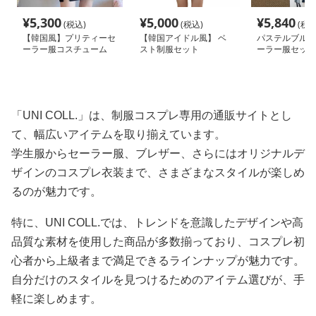
¥
5,300
¥
5,000
¥
5,840
(税込)
(税込)
(税込
【韓国風】プリティーセ
【韓国アイドル風】 ベ
パステルブルー
ーラー服コスチューム
スト制服セット
ーラー服セット
上下セット
「UNI COLL.」は、制服コスプレ専用の通販サイトとし
て、幅広いアイテムを取り揃えています。
学生服からセーラー服、ブレザー、さらにはオリジナルデ
ザインのコスプレ衣装まで、さまざまなスタイルが楽しめ
るのが魅力です。
特に、UNI COLL.では、トレンドを意識したデザインや高
品質な素材を使用した商品が多数揃っており、コスプレ初
心者から上級者まで満足できるラインナップが魅力です。
自分だけのスタイルを見つけるためのアイテム選びが、手
軽に楽しめます。