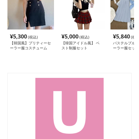
¥
5,300
¥
5,000
¥
5,840
(税込)
(税込)
(税込
【韓国風】プリティーセ
【韓国アイドル風】 ベ
パステルブルー
ーラー服コスチューム
スト制服セット
ーラー服セット
上下セット