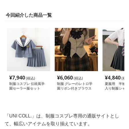
今回紹介した商品一覧
¥
7,940
¥
6,060
¥
4,840
(税込)
(税込)
(税込
制服コスプレ 伝統風学
制服 グレーのレトロ学
夏服用 半袖エ
園セーラー服セット
園リボン付きブラウス
入り制服シャツ
「UNI COLL.」は、制服コスプレ専用の通販サイトとし
て、幅広いアイテムを取り揃えています。