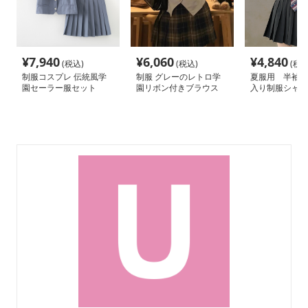
¥
7,940
¥
6,060
¥
4,840
(税込)
(税込)
(税込
制服コスプレ 伝統風学
制服 グレーのレトロ学
夏服用 半袖エ
園セーラー服セット
園リボン付きブラウス
入り制服シャツ