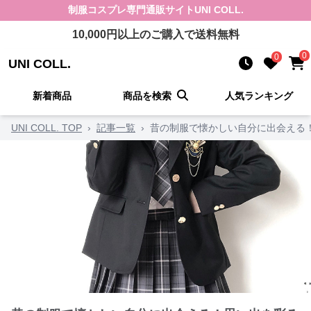
制服コスプレ
専門通販サイト
UNI COLL.
10,000
円以上のご購入で送料無料
0
0
UNI COLL.
新着商品
商品を検索
人気ランキング
UNI COLL. TOP
›
記事一覧
›
昔の制服で懐かしい自分に出会える