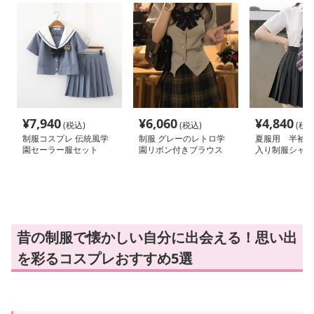
¥
7,940
¥
6,060
¥
4,840
(税込)
(税込)
(税込
制服コスプレ 伝統風学
制服 グレーのレトロ学
夏服用 半袖エ
園セーラー服セット
園リボン付きブラウス
入り制服シャツ
昔の制服で懐かしい自分に出会える！思い出
を彩るコスプレおすすめ5選