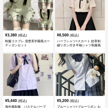
¥
3,380
¥
6,500
(税込)
(税込)
制服コスプレ 清楚系学園風カー
ハーフシャツ×スカート 紋章刺
ディガンセット
繍リボン付き半袖シャツ制服風
セット
¥
5,440
¥
5,200
(税込)
(税込)
海外風制服 パステルパープ
ブルーシャツ×ブルーリボン お