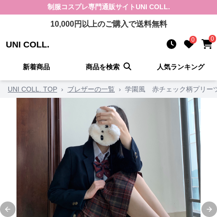
制服コスプレ
専門通販サイト
UNI COLL.
10,000
円以上のご購入で送料無料
0
0
UNI COLL.
新着商品
商品を検索
人気ランキング
UNI COLL. TOP
›
ブレザーの一覧
›
学園風 赤チェック柄プリー
Previous slide
Ne