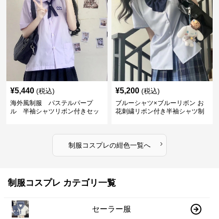
¥
5,440
¥
5,200
(税込)
(税込)
海外風制服 パステルパープ
ブルーシャツ×ブルーリボン お
ル 半袖シャツリボン付きセッ
花刺繍リボン付き半袖シャツ制
ト
服セット
›
制服コスプレ
の
紺色
一覧へ
制服コスプレ カテゴリ一覧
セーラー服