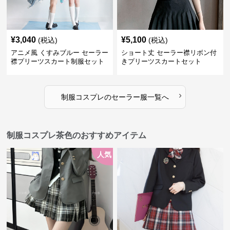
¥
3,040
¥
5,100
(税込)
(税込)
アニメ風 くすみブルー セーラー
ショート丈 セーラー襟リボン付
襟プリーツスカート制服セット
きプリーツスカートセット
›
制服コスプレ
の
セーラー服
一覧へ
制服コスプレ茶色のおすすめアイテム
人気