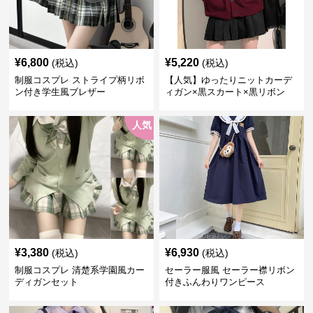
¥
6,800
¥
5,220
(税込)
(税込)
制服コスプレ ストライプ柄リボ
【人気】ゆったりニットカーデ
ン付き学生風ブレザー
ィガン×黒スカート×黒リボン
制服コーデ
人気
¥
3,380
¥
6,930
(税込)
(税込)
制服コスプレ 清楚系学園風カー
セーラー服風 セーラー襟リボン
ディガンセット
付きふんわりワンピース