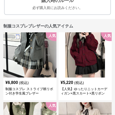
購入時のルール
必ず購入前にお読みください。
制服コスプレブレザーの人気アイテム
人気
人気
¥
6,800
¥
5,220
(税込)
(税込)
制服コスプレ ストライプ柄リボ
【人気】ゆったりニットカーデ
ン付き学生風ブレザー
ィガン×黒スカート×黒リボン
制服コーデ
人気