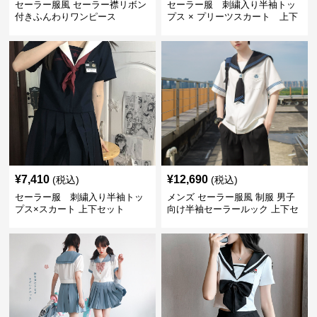
セーラー服風 セーラー襟リボン
セーラー服 刺繍入り半袖トッ
付きふんわりワンピース
プス × プリーツスカート 上下
制服セット
¥
7,410
¥
12,690
(税込)
(税込)
セーラー服 刺繍入り半袖トッ
メンズ セーラー服風 制服 男子
プス×スカート 上下セット
向け半袖セーラールック 上下セ
ット