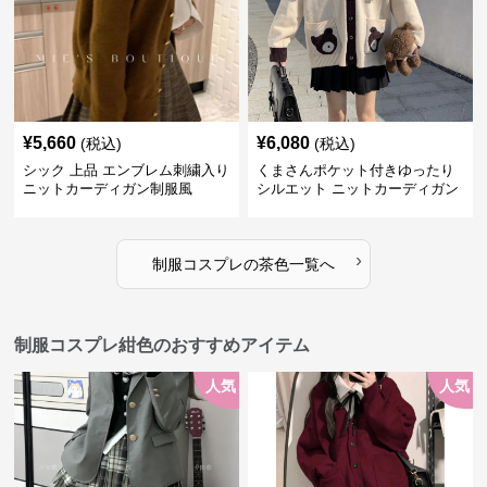
¥
5,660
¥
6,080
(税込)
(税込)
シック 上品 エンブレム刺繍入り
くまさんポケット付きゆったり
ニットカーディガン制服風
シルエット ニットカーディガン
セット
›
制服コスプレ
の
茶色
一覧へ
制服コスプレ紺色のおすすめアイテム
人気
人気