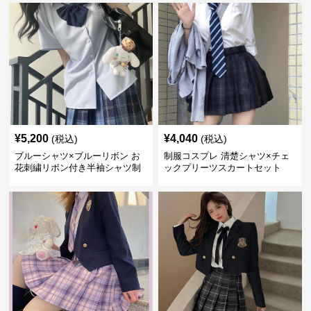
¥
5,200
¥
4,040
(税込)
(税込)
ブルーシャツ×ブルーリボン お
制服コスプレ 清楚シャツ×チェ
花刺繍リボン付き半袖シャツ制
ックプリーツスカートセット
服セット