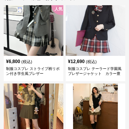
人気
¥
6,800
¥
12,690
(税込)
(税込)
制服コスプレ ストライプ柄リボ
制服コスプレ テーラード学園風
ン付き学生風ブレザー
ブレザージャケット カラー豊
富