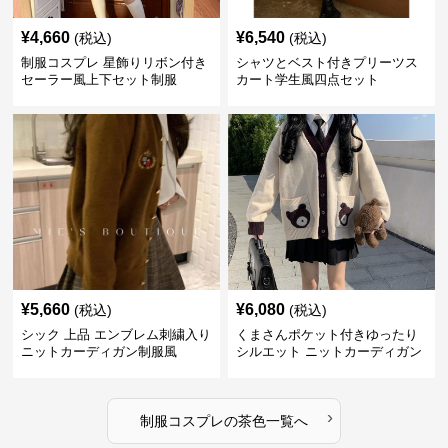
¥
4,660
¥
6,540
(税込)
(税込)
制服コスプレ 星飾りリボン付き
シャツとベスト付きプリーツス
セーラー風上下セット制服
カート学生風四点セット
¥
5,660
¥
6,080
(税込)
(税込)
シック 上品 エンブレム刺繍入り
くまさんポケット付きゆったり
ニットカーディガン制服風
シルエット ニットカーディガン
セット
›
制服コスプレ
の
茶色
一覧へ