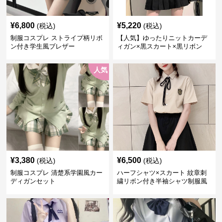
¥
6,800
¥
5,220
(税込)
(税込)
制服コスプレ ストライプ柄リボ
【人気】ゆったりニットカーデ
ン付き学生風ブレザー
ィガン×黒スカート×黒リボン
制服コーデ
人気
¥
3,380
¥
6,500
(税込)
(税込)
制服コスプレ 清楚系学園風カー
ハーフシャツ×スカート 紋章刺
ディガンセット
繍リボン付き半袖シャツ制服風
セット