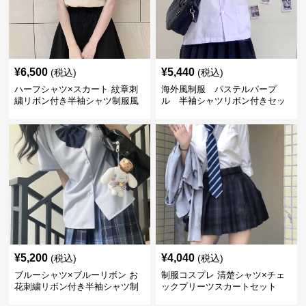
¥
6,500
¥
5,440
(税込)
(税込)
ハーフシャツ×スカート 紋章刺
海外風制服 パステルパープ
繍リボン付き半袖シャツ制服風
ル 半袖シャツリボン付きセッ
セット
ト
¥
5,200
¥
4,040
(税込)
(税込)
ブルーシャツ×ブルーリボン お
制服コスプレ 清楚シャツ×チェ
花刺繍リボン付き半袖シャツ制
ックプリーツスカートセット
服セット