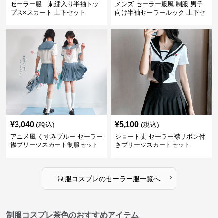
セーラー服 刺繍入り半袖トッ
メンズ セーラー服風 制服 男子
プス×スカート 上下セット
向け半袖セーラールック 上下セ
ット
¥
3,040
¥
5,100
(税込)
(税込)
アニメ風 くすみブルー セーラー
ショート丈 セーラー襟リボン付
襟プリーツスカート制服セット
きプリーツスカートセット
›
制服コスプレ
の
セーラー服
一覧へ
制服コスプレ茶色のおすすめアイテム