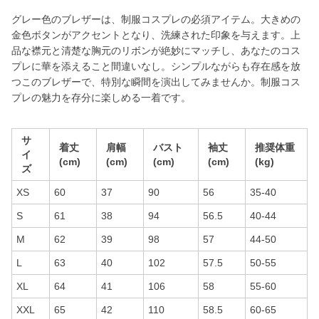
グレー色のブレザーは、制服コスプレの必須アイテム。大きめの
金色ボタンがアクセントとなり、洗練された印象を与えます。上
品な襟元と清楚な胸元のリボンが絶妙にマッチし、あなたのコス
プレに華を添えること間違いなし。シンプルながらも存在感を放
つこのブレザーで、特別な瞬間を演出してみませんか。制服コス
プレの魅力を存分に楽しめる一着です。
サ
着丈
肩幅
バスト
袖丈
推奨体重
イ
(cm)
(cm)
(cm)
(cm)
(kg)
ズ
XS
60
37
90
56
35-40
S
61
38
94
56.5
40-44
M
62
39
98
57
44-50
L
63
40
102
57.5
50-55
XL
64
41
106
58
55-60
XXL
65
42
110
58.5
60-65