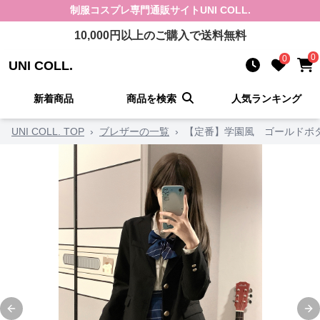
制服コスプレ
専門通販サイト
UNI COLL.
10,000
円以上のご購入で送料無料
0
0
UNI COLL.
新着商品
商品を検索
人気ランキング
UNI COLL. TOP
›
ブレザーの一覧
›
【定番】学園風 ゴールドボ
Previous slide
Ne