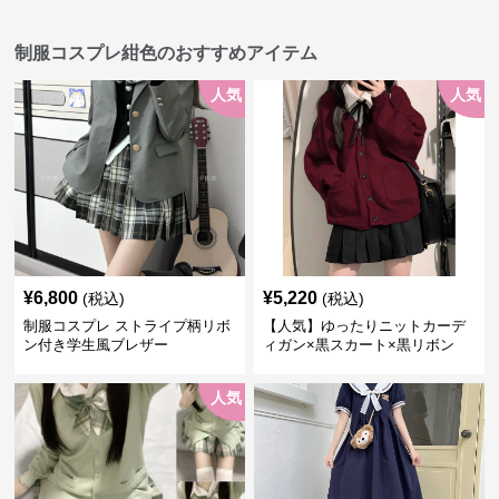
制服コスプレ紺色のおすすめアイテム
人気
人気
¥
6,800
¥
5,220
(税込)
(税込)
制服コスプレ ストライプ柄リボ
【人気】ゆったりニットカーデ
ン付き学生風ブレザー
ィガン×黒スカート×黒リボン
制服コーデ
人気