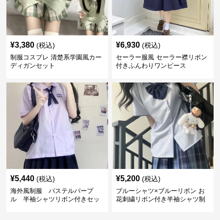
¥
3,380
¥
6,930
(税込)
(税込)
制服コスプレ 清楚系学園風カー
セーラー服風 セーラー襟リボン
ディガンセット
付きふんわりワンピース
¥
5,440
¥
5,200
(税込)
(税込)
海外風制服 パステルパープ
ブルーシャツ×ブルーリボン お
ル 半袖シャツリボン付きセッ
花刺繍リボン付き半袖シャツ制
ト
服セット