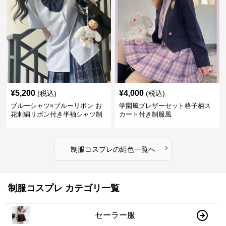
¥
5,200
¥
4,000
(税込)
(税込)
ブルーシャツ×ブルーリボン お
学園風ブレザーセット格子柄ス
花刺繍リボン付き半袖シャツ制
カート付き制服風
服セット
›
制服コスプレ
の
紺色
一覧へ
制服コスプレ カテゴリ一覧
セーラー服