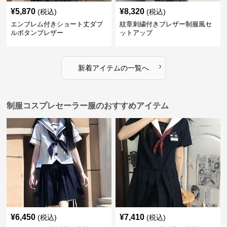
¥
5,870
¥
8,320
(税込)
(税込)
エンブレム付きショート丈ダブ
紋章刺繍付きブレザー制服風セ
ルボタンブレザー
ットアップ
›
新着アイテムの一覧へ
制服コスプレセーラー服のおすすめアイテム
¥
6,450
¥
7,410
(税込)
(税込)