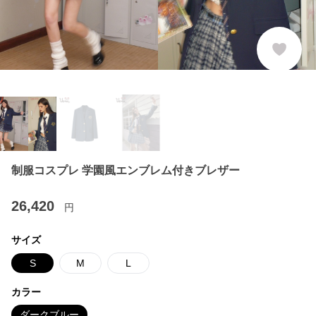
制服コスプレ 学園風エンブレム付きブレザー
26,420
円
サイズ
S
M
L
カラー
ダークブルー