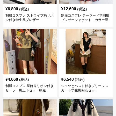
¥
6,800
¥
12,690
(税込)
(税込)
制服コスプレ ストライプ柄リボ
制服コスプレ テーラード学園風
ン付き学生風ブレザー
ブレザージャケット カラー豊
富
¥
4,660
¥
6,540
(税込)
(税込)
制服コスプレ 星飾りリボン付き
シャツとベスト付きプリーツス
セーラー風上下セット制服
カート学生風四点セット