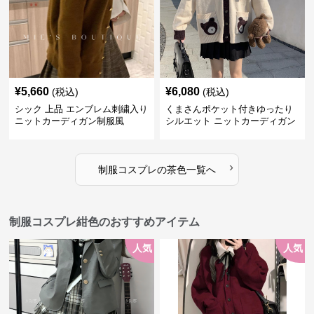
¥
5,660
¥
6,080
(税込)
(税込)
シック 上品 エンブレム刺繍入り
くまさんポケット付きゆったり
ニットカーディガン制服風
シルエット ニットカーディガン
セット
›
制服コスプレ
の
茶色
一覧へ
制服コスプレ紺色のおすすめアイテム
人気
人気