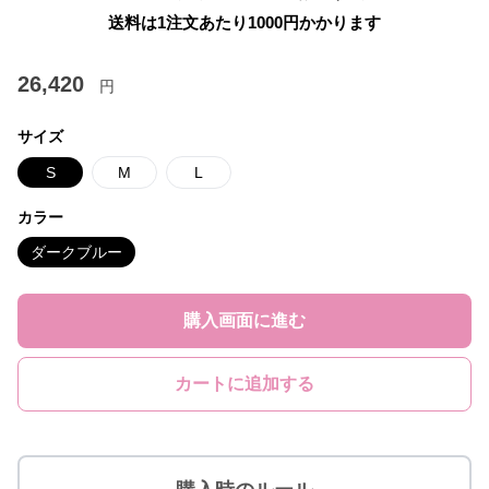
送料は1注文あたり
1000
円かかります
26,420
円
サイズ
S
M
L
カラー
ダークブルー
購入画面に進む
カートに追加する