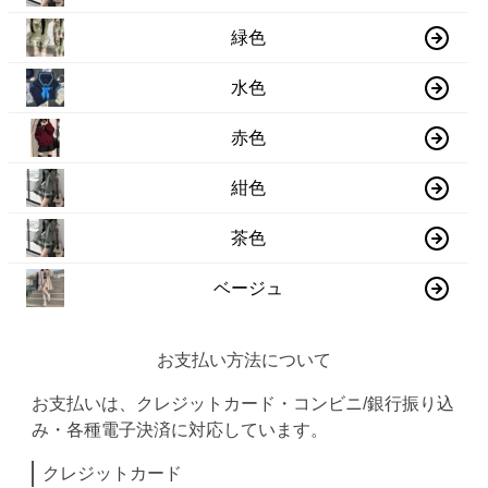
緑色
水色
赤色
紺色
茶色
ベージュ
お支払い方法について
お支払いは、クレジットカード・コンビニ/銀行振り込
み・各種電子決済に対応しています。
クレジットカード