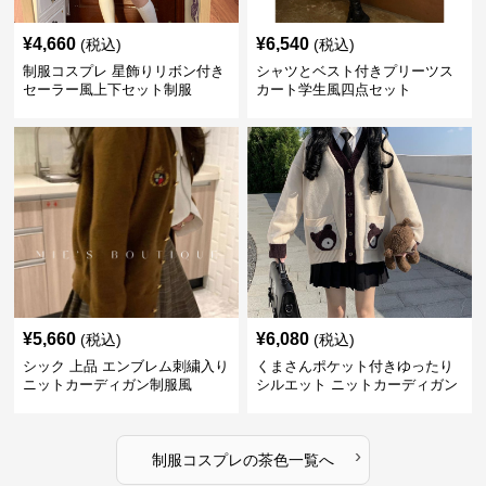
¥
4,660
¥
6,540
(税込)
(税込)
制服コスプレ 星飾りリボン付き
シャツとベスト付きプリーツス
セーラー風上下セット制服
カート学生風四点セット
¥
5,660
¥
6,080
(税込)
(税込)
シック 上品 エンブレム刺繍入り
くまさんポケット付きゆったり
ニットカーディガン制服風
シルエット ニットカーディガン
セット
›
制服コスプレ
の
茶色
一覧へ