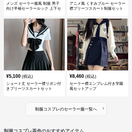
メンズ セーラー服風 制服 男子
アニメ風 くすみブルー セーラー
向け半袖セーラールック 上下セ
襟プリーツスカート制服セット
ット
¥
5,100
¥
8,460
(税込)
(税込)
ショート丈 セーラー襟リボン付
セーラー襟エンブレム付き学園
きプリーツスカートセット
風セットアップ
›
制服コスプレ
の
セーラー服
一覧へ
制服コスプレ茶色のおすすめアイテム