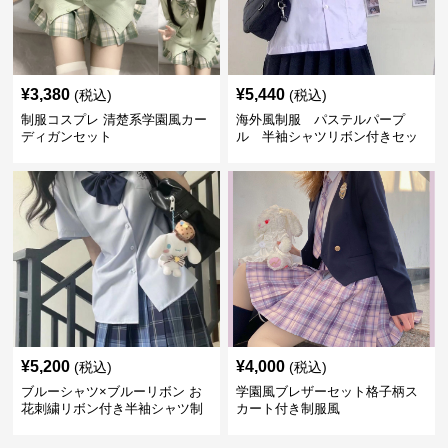
¥
3,380
¥
5,440
(税込)
(税込)
制服コスプレ 清楚系学園風カー
海外風制服 パステルパープ
ディガンセット
ル 半袖シャツリボン付きセッ
ト
¥
5,200
¥
4,000
(税込)
(税込)
ブルーシャツ×ブルーリボン お
学園風ブレザーセット格子柄ス
花刺繍リボン付き半袖シャツ制
カート付き制服風
服セット