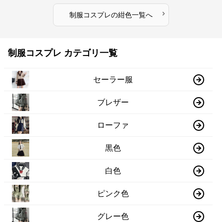
›
制服コスプレ
の
紺色
一覧へ
制服コスプレ カテゴリ一覧
セーラー服
ブレザー
ローファ
黒色
白色
ピンク色
グレー色