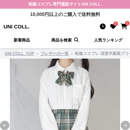
制服コスプレ
専門通販サイト
UNI COLL.
10,000
円以上のご購入で送料無料
0
0
UNI COLL.
新着商品
商品を検索
人気ランキング
UNI COLL. TOP
›
ブレザーの一覧
›
制服コスプレ 清楚学園風プリ
Previous slide
Ne