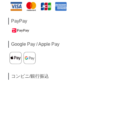
PayPay
Google Pay / Apple Pay
コンビニ/銀行振込