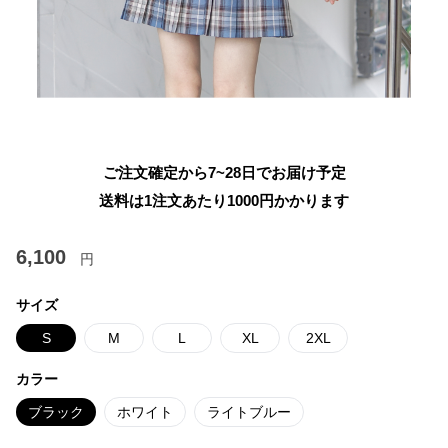
ご注文確定から7~28日でお届け予定
送料は1注文あたり
1000
円かかります
6,100
円
サイズ
S
M
L
XL
2XL
カラー
ブラック
ホワイト
ライトブルー