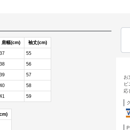
肩幅(cm)
袖丈(cm)
37
55
38
56
39
57
お
ビ
40
58
応
41
59
cm)
P