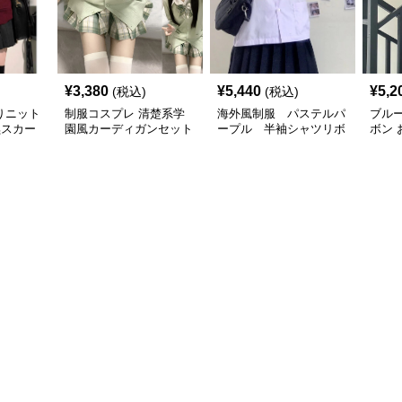
¥
3,380
¥
5,440
¥
5,2
(税込)
(税込)
りニット
制服コスプレ 清楚系学
海外風制服 パステルパ
ブル
黒スカー
園風カーディガンセット
ープル 半袖シャツリボ
ボン
制服コー
ン付きセット
き半