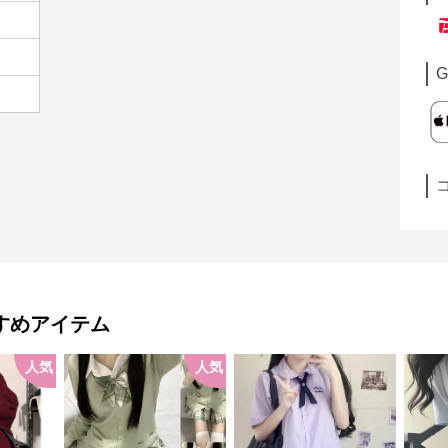
G
すめアイテム
人気
人気