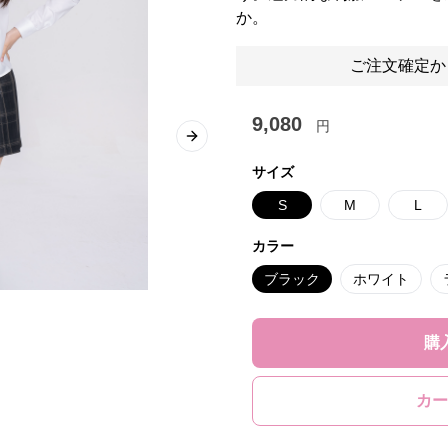
か。
ご注文確定か
9,080
円
Next slide
サイズ
S
M
L
カラー
ブラック
ホワイト
購
カー