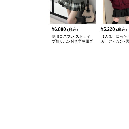
¥
6,800
¥
5,220
(税込)
(税込)
制服コスプレ ストライ
【人気】ゆった
プ柄リボン付き学生風ブ
カーディガン×
レザー
ト×黒リボン 
デ