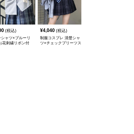
00
¥
4,040
¥
4,000
(税込)
(税込)
(税込)
ーシャツ×ブルーリ
制服コスプレ 清楚シャ
学園風ブレザーセット格
 お花刺繍リボン付
ツ×チェックプリーツス
子柄スカート付き制服風
袖シャツ制服セット
カートセット