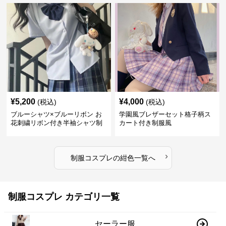
¥
5,200
¥
4,000
(税込)
(税込)
ブルーシャツ×ブルーリボン お
学園風ブレザーセット格子柄ス
花刺繍リボン付き半袖シャツ制
カート付き制服風
服セット
›
制服コスプレ
の
紺色
一覧へ
制服コスプレ カテゴリ一覧
セーラー服