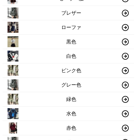
ブレザー
ローファ
黒色
白色
ピンク色
グレー色
緑色
水色
赤色