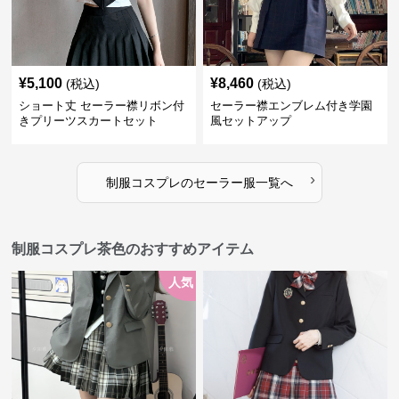
¥
5,100
¥
8,460
(税込)
(税込)
ショート丈 セーラー襟リボン付
セーラー襟エンブレム付き学園
きプリーツスカートセット
風セットアップ
›
制服コスプレ
の
セーラー服
一覧へ
制服コスプレ茶色のおすすめアイテム
人気