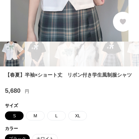
【春夏】半袖×ショート丈 リボン付き学生風制服シャツ
5,680
円
サイズ
S
M
L
XL
カラー
ブラック
ホワイト