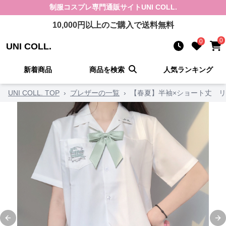
制服コスプレ
専門通販サイト
UNI COLL.
10,000
円以上のご購入で送料無料
0
0
UNI COLL.
新着商品
商品を検索
人気ランキング
UNI COLL. TOP
›
ブレザーの一覧
›
【春夏】半袖×ショート丈 
Previous slide
Ne