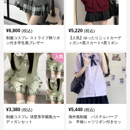
¥
6,800
¥
5,220
(税込)
(税込)
制服コスプレ ストライプ柄リボ
【人気】ゆったりニットカーデ
ン付き学生風ブレザー
ィガン×黒スカート×黒リボン
制服コーデ
人気
¥
3,380
¥
5,440
(税込)
(税込)
制服コスプレ 清楚系学園風カー
海外風制服 パステルパープ
ディガンセット
ル 半袖シャツリボン付きセッ
ト