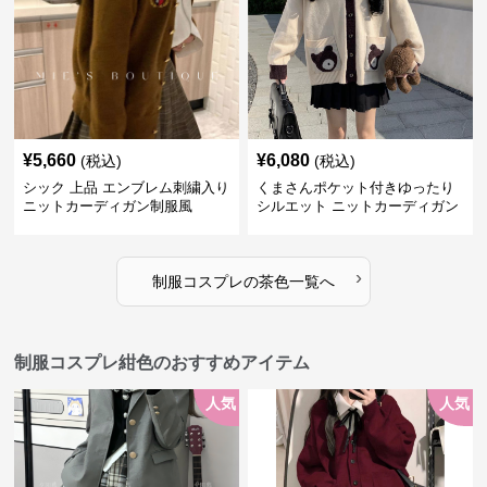
¥
5,660
¥
6,080
(税込)
(税込)
シック 上品 エンブレム刺繍入り
くまさんポケット付きゆったり
ニットカーディガン制服風
シルエット ニットカーディガン
セット
›
制服コスプレ
の
茶色
一覧へ
制服コスプレ紺色のおすすめアイテム
人気
人気