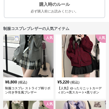
購入時のルール
必ず購入前にお読みください。
制服コスプレブレザーの人気アイテム
人気
人気
¥
6,800
¥
5,220
(税込)
(税込)
制服コスプレ ストライプ柄リボ
【人気】ゆったりニットカーデ
ン付き学生風ブレザー
ィガン×黒スカート×黒リボン
制服コーデ
人気