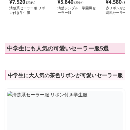
¥
7,520
¥
5,840
¥
4,580
(税込)
(税込)
(税込
清楚系セーラー服 リボ
清楚シンプル 学園風セ
赤リボンがかわ
ン付き学生服
ーラー服
園風セーラー服
中学生にも人気の可愛いセーラー服5選
中学生に大人気の茶色リボンが可愛いセーラー服