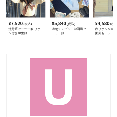
¥
7,520
¥
5,840
¥
4,580
(税込)
(税込)
(税込
清楚系セーラー服 リボ
清楚シンプル 学園風セ
赤リボンがかわ
ン付き学生服
ーラー服
園風セーラー服