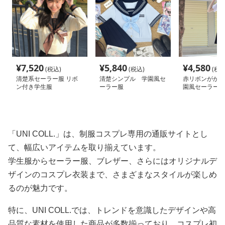
¥
7,520
¥
5,840
¥
4,580
(税込)
(税込)
(税込
清楚系セーラー服 リボ
清楚シンプル 学園風セ
赤リボンがかわ
ン付き学生服
ーラー服
園風セーラー服
「UNI COLL.」は、制服コスプレ専用の通販サイトとし
て、幅広いアイテムを取り揃えています。
学生服からセーラー服、ブレザー、さらにはオリジナルデ
ザインのコスプレ衣装まで、さまざまなスタイルが楽しめ
るのが魅力です。
特に、UNI COLL.では、トレンドを意識したデザインや高
品質な素材を使用した商品が多数揃っており、コスプレ初