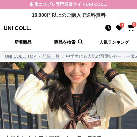
制服コスプレ
専門通販サイト
UNI COLL.
10,000
円以上のご購入で送料無料
0
0
UNI COLL.
新着商品
商品を検索
人気ランキング
UNI COLL. TOP
›
記事一覧
›
中学生にも人気の可愛いセーラー服