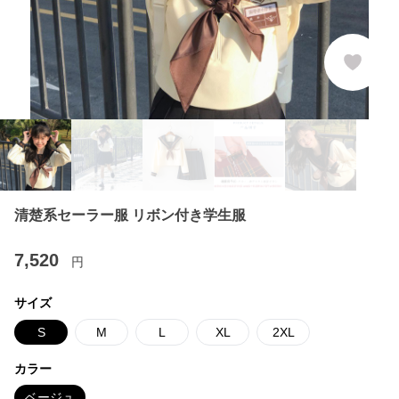
清楚系セーラー服 リボン付き学生服
7,520
円
サイズ
S
M
L
XL
2XL
カラー
ベージュ