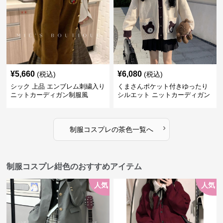
¥
5,660
¥
6,080
(税込)
(税込)
シック 上品 エンブレム刺繍入り
くまさんポケット付きゆったり
ニットカーディガン制服風
シルエット ニットカーディガン
セット
›
制服コスプレ
の
茶色
一覧へ
制服コスプレ紺色のおすすめアイテム
人気
人気