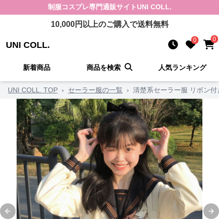
制服コスプレ
専門通販サイト
UNI COLL.
10,000
円以上のご購入で送料無料
0
0
UNI COLL.
新着商品
商品を検索
人気ランキング
UNI COLL. TOP
›
セーラー服の一覧
›
清楚系セーラー服 リボン付
Previous slide
Ne