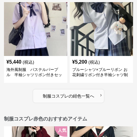
¥
5,440
¥
5,200
(税込)
(税込)
海外風制服 パステルパープ
ブルーシャツ×ブルーリボン お
ル 半袖シャツリボン付きセッ
花刺繍リボン付き半袖シャツ制
ト
服セット
›
制服コスプレ
の
紺色
一覧へ
制服コスプレ赤色のおすすめアイテム
人気