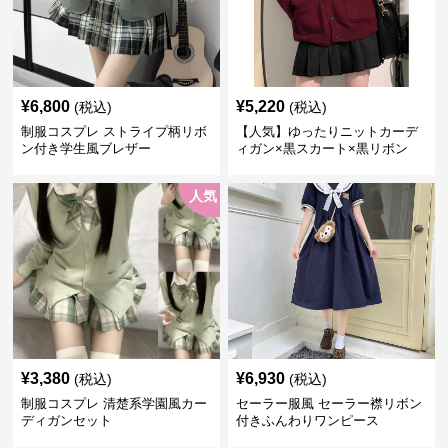
¥
6,800
¥
5,220
(税込)
(税込)
制服コスプレ ストライプ柄リボ
【人気】ゆったりニットカーデ
ン付き学生風ブレザー
ィガン×黒スカート×黒リボン
制服コーデ
人気
¥
3,380
¥
6,930
(税込)
(税込)
制服コスプレ 清楚系学園風カー
セーラー服風 セーラー襟リボン
ディガンセット
付きふんわりワンピース