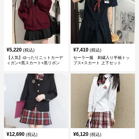
¥
5,220
¥
7,410
(税込)
(税込)
【人気】ゆったりニットカーデ
セーラー服 刺繍入り半袖トッ
ィガン×黒スカート×黒リボン
プス×スカート 上下セット
制服コーデ
¥
12,690
¥
6,120
(税込)
(税込)