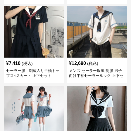
制服セット
¥
7,410
¥
12,690
(税込)
(税込)
セーラー服 刺繍入り半袖トッ
メンズ セーラー服風 制服 男子
プス×スカート 上下セット
向け半袖セーラールック 上下セ
ット