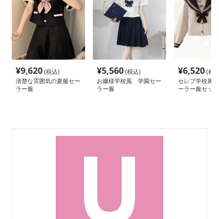
¥
9,620
¥
5,560
¥
6,520
(税込)
(税込)
(税込
清楚な雰囲気の夏服セー
お嬢様学校風 学園セー
セレブ学校風 
ラー服
ラー服
ーラー服セット