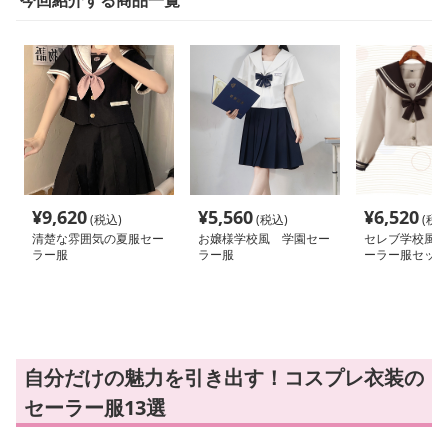
¥
9,620
¥
5,560
¥
6,520
(税込)
(税込)
(税込
清楚な雰囲気の夏服セー
お嬢様学校風 学園セー
セレブ学校風 
ラー服
ラー服
ーラー服セット
自分だけの魅力を引き出す！コスプレ衣装の
セーラー服13選