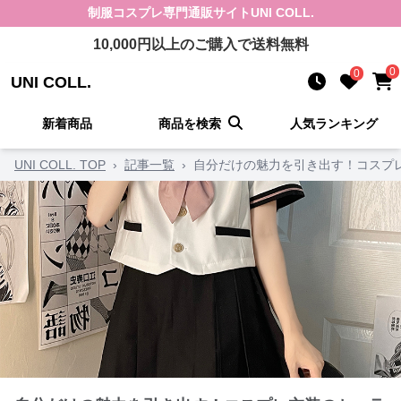
制服コスプレ
専門通販サイト
UNI COLL.
10,000
円以上のご購入で送料無料
0
0
UNI COLL.
新着商品
商品を検索
人気ランキング
UNI COLL. TOP
›
記事一覧
›
自分だけの魅力を引き出す！コスプレ