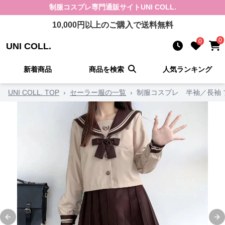
制服コスプレ
専門通販サイト
UNI COLL.
10,000
円以上のご購入で送料無料
0
0
UNI COLL.
新着商品
商品を検索
人気ランキング
UNI COLL. TOP
›
セーラー服の一覧
›
制服コスプレ 半袖／長袖
Previous slide
Ne