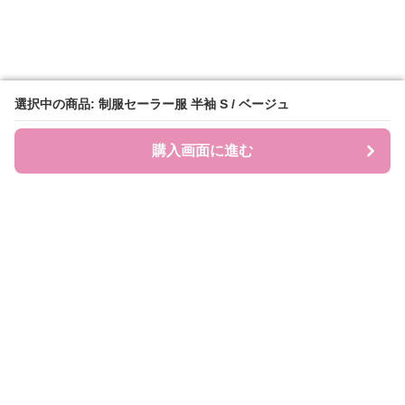
選択中の商品: 制服セーラー服 半袖 S / ベージュ
選択中の商品: 制服セーラー服 半袖 S / ベージュ
購入画面に進む
購入画面に進む
UNI COLL.
について