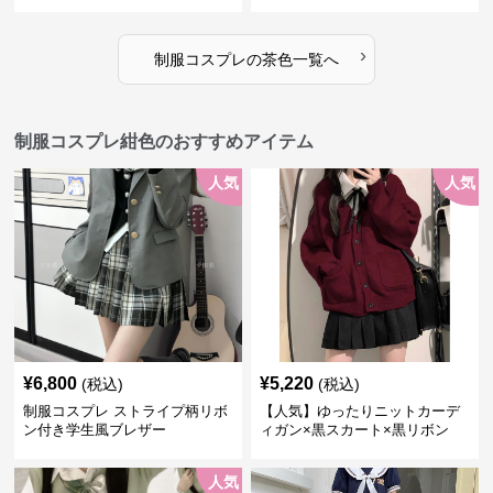
セット
›
制服コスプレ
の
茶色
一覧へ
制服コスプレ紺色のおすすめアイテム
人気
人気
¥
6,800
¥
5,220
(税込)
(税込)
制服コスプレ ストライプ柄リボ
【人気】ゆったりニットカーデ
ン付き学生風ブレザー
ィガン×黒スカート×黒リボン
制服コーデ
人気