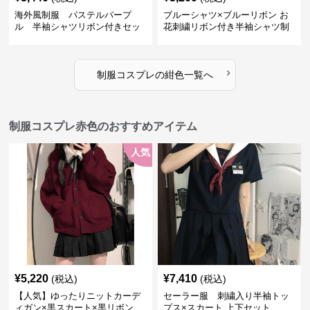
海外風制服 パステルパープ
ブルーシャツ×ブルーリボン お
ル 半袖シャツリボン付きセッ
花刺繍リボン付き半袖シャツ制
ト
服セット
›
制服コスプレ
の
紺色
一覧へ
制服コスプレ赤色のおすすめアイテム
人気
¥
5,220
¥
7,410
(税込)
(税込)
【人気】ゆったりニットカーデ
セーラー服 刺繍入り半袖トッ
ィガン×黒スカート×黒リボン
プス×スカート 上下セット