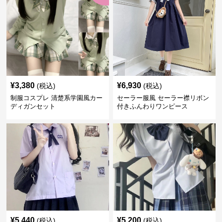
¥
3,380
¥
6,930
(税込)
(税込)
制服コスプレ 清楚系学園風カー
セーラー服風 セーラー襟リボン
ディガンセット
付きふんわりワンピース
¥
5,440
¥
5,200
(税込)
(税込)