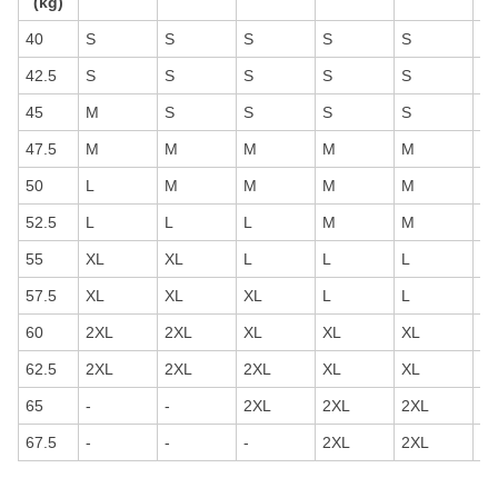
(kg)
40
S
S
S
S
S
S
42.5
S
S
S
S
S
S
45
M
S
S
S
S
S
47.5
M
M
M
M
M
S
50
L
M
M
M
M
M
52.5
L
L
L
M
M
M
55
XL
XL
L
L
L
L
57.5
XL
XL
XL
L
L
L
60
2XL
2XL
XL
XL
XL
L
62.5
2XL
2XL
2XL
XL
XL
X
65
-
-
2XL
2XL
2XL
2
67.5
-
-
-
2XL
2XL
2