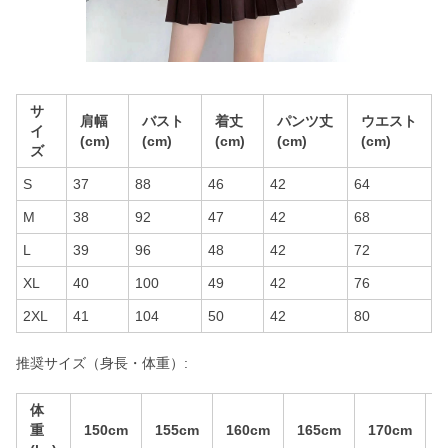
サ
肩幅
バスト
着丈
パンツ丈
ウエスト
イ
(cm)
(cm)
(cm)
(cm)
(cm)
ズ
S
37
88
46
42
64
M
38
92
47
42
68
L
39
96
48
42
72
XL
40
100
49
42
76
2XL
41
104
50
42
80
推奨サイズ（身長・体重）:
体
重
150cm
155cm
160cm
165cm
170cm
1