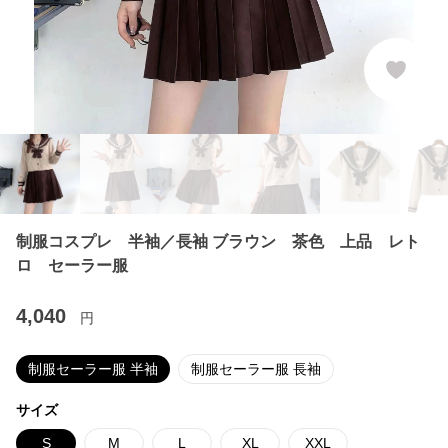
制服コスプレ 半袖／長袖 ブラウン 茶色 上品 レト
ロ セーラー服
4,040
円
制服セーラー服 半袖
制服セーラー服 長袖
サイズ
S
M
L
XL
XXL