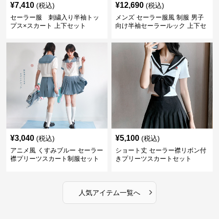
¥
7,410
¥
12,690
(税込)
(税込)
セーラー服 刺繍入り半袖トッ
メンズ セーラー服風 制服 男子
プス×スカート 上下セット
向け半袖セーラールック 上下セ
ット
¥
3,040
¥
5,100
(税込)
(税込)
アニメ風 くすみブルー セーラー
ショート丈 セーラー襟リボン付
襟プリーツスカート制服セット
きプリーツスカートセット
›
人気アイテム一覧へ