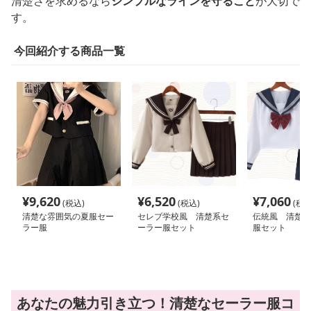
清楚さを求めるなら
シンプルなラインを守ること
が大切で
す。
今回紹介する商品一覧
¥
9,620
¥
6,520
¥
7,060
(税込)
(税込)
(税込
清楚な雰囲気の夏服セー
セレブ学校風 清楚系セ
伝統風 清楚系
ラー服
ーラー服セット
服セット
あなたの魅力引き立つ！清楚なセーラー服コ