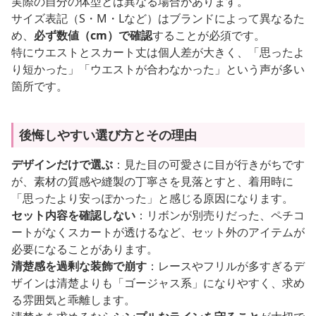
実際の自分の体型とは異なる場合があります。
サイズ表記（S・M・Lなど）はブランドによって異なるた
め、
必ず数値（cm）で確認
することが必須です。
特にウエストとスカート丈は個人差が大きく、「思ったよ
り短かった」「ウエストが合わなかった」という声が多い
箇所です。
後悔しやすい選び方とその理由
デザインだけで選ぶ
：見た目の可愛さに目が行きがちです
が、素材の質感や縫製の丁寧さを見落とすと、着用時に
「思ったより安っぽかった」と感じる原因になります。
セット内容を確認しない
：リボンが別売りだった、ペチコ
ートがなくスカートが透けるなど、セット外のアイテムが
必要になることがあります。
清楚感を過剰な装飾で崩す
：レースやフリルが多すぎるデ
ザインは清楚よりも「ゴージャス系」になりやすく、求め
る雰囲気と乖離します。