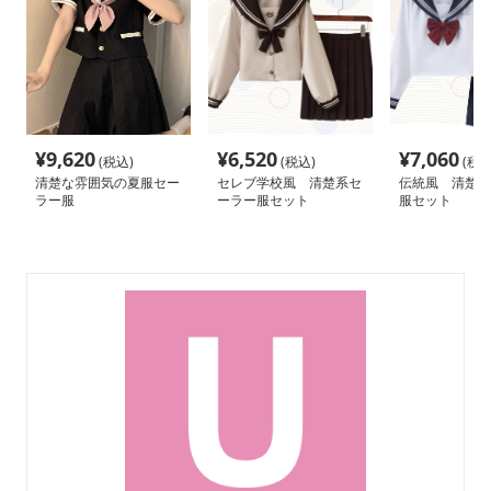
¥
9,620
¥
6,520
¥
7,060
(税込)
(税込)
(税込
清楚な雰囲気の夏服セー
セレブ学校風 清楚系セ
伝統風 清楚系
ラー服
ーラー服セット
服セット