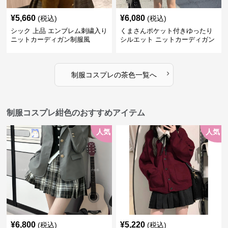
¥
5,660
¥
6,080
(税込)
(税込)
シック 上品 エンブレム刺繍入り
くまさんポケット付きゆったり
ニットカーディガン制服風
シルエット ニットカーディガン
セット
›
制服コスプレ
の
茶色
一覧へ
制服コスプレ紺色のおすすめアイテム
人気
人気
¥
6,800
¥
5,220
(税込)
(税込)