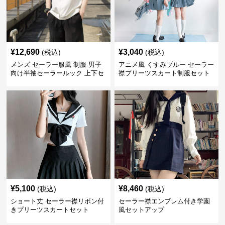
¥
12,690
¥
3,040
(税込)
(税込)
メンズ セーラー服風 制服 男子
アニメ風 くすみブルー セーラー
向け半袖セーラールック 上下セ
襟プリーツスカート制服セット
ット
¥
5,100
¥
8,460
(税込)
(税込)
ショート丈 セーラー襟リボン付
セーラー襟エンブレム付き学園
きプリーツスカートセット
風セットアップ