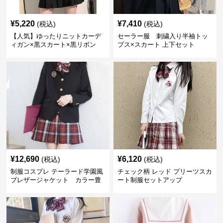
¥
5,220
¥
7,410
(税込)
(税込)
【人気】ゆったりニットカーデ
セーラー服 刺繍入り半袖トッ
ィガン×黒スカート×黒リボン
プス×スカート 上下セット
制服コーデ
¥
12,690
¥
6,120
(税込)
(税込)
制服コスプレ テーラード学園風
チェック柄 レッド プリーツスカ
ブレザージャケット カラー豊
ート制服セットアップ
富