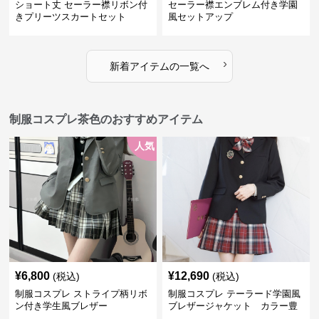
ショート丈 セーラー襟リボン付
セーラー襟エンブレム付き学園
きプリーツスカートセット
風セットアップ
›
新着アイテムの一覧へ
制服コスプレ茶色のおすすめアイテム
人気
¥
6,800
¥
12,690
(税込)
(税込)
制服コスプレ ストライプ柄リボ
制服コスプレ テーラード学園風
ン付き学生風ブレザー
ブレザージャケット カラー豊
富