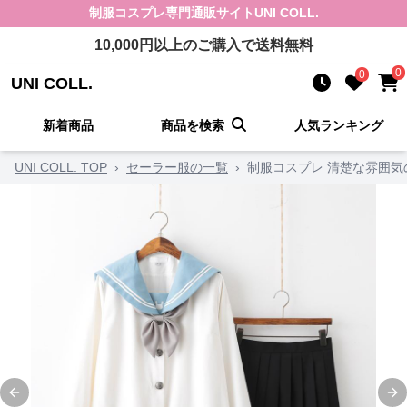
制服コスプレ
専門通販サイト
UNI COLL.
10,000
円以上のご購入で送料無料
0
0
UNI COLL.
新着商品
商品を検索
人気ランキング
UNI COLL. TOP
›
セーラー服の一覧
›
制服コスプレ 清楚な雰囲
Previous slide
Ne