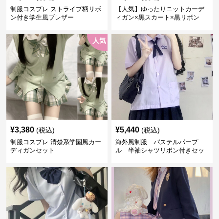
制服コスプレ ストライプ柄リボ
【人気】ゆったりニットカーデ
ン付き学生風ブレザー
ィガン×黒スカート×黒リボン
制服コーデ
人気
¥
3,380
¥
5,440
(税込)
(税込)
制服コスプレ 清楚系学園風カー
海外風制服 パステルパープ
ディガンセット
ル 半袖シャツリボン付きセッ
ト