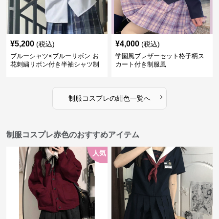
¥
5,200
¥
4,000
(税込)
(税込)
ブルーシャツ×ブルーリボン お
学園風ブレザーセット格子柄ス
花刺繍リボン付き半袖シャツ制
カート付き制服風
服セット
›
制服コスプレ
の
紺色
一覧へ
制服コスプレ赤色のおすすめアイテム
人気