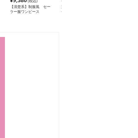
¥
9,380
¥
10,420
¥
4,580
(税込)
(税込)
(税込
【清楚系】制服風 セー
王道デザインのブラック
赤リボンがかわ
ラー服ワンピース
セーラー服セット
園風セーラー服