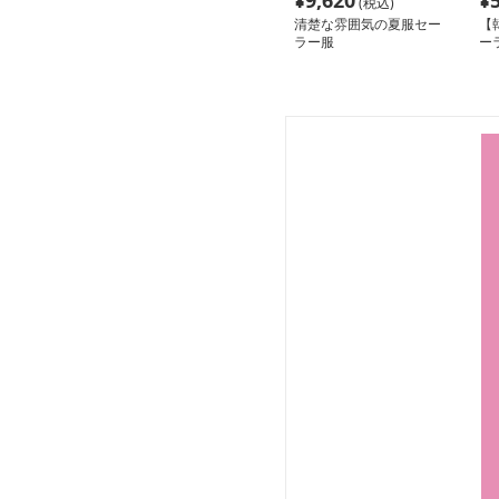
¥
9,620
¥
(税込)
清楚な雰囲気の夏服セー
【
ラー服
ー
上