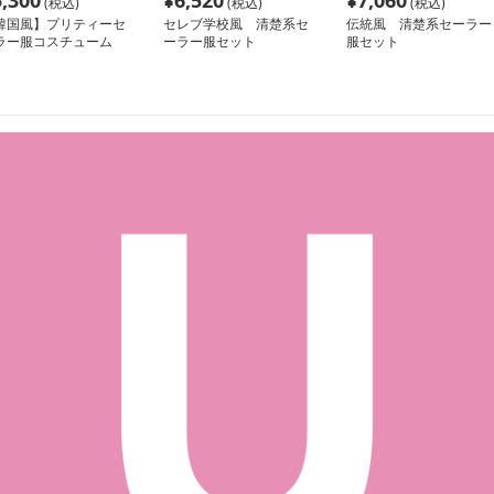
5,300
¥
6,520
¥
7,060
(税込)
(税込)
(税込)
韓国風】プリティーセ
セレブ学校風 清楚系セ
伝統風 清楚系セーラー
ラー服コスチューム
ーラー服セット
服セット
下セット