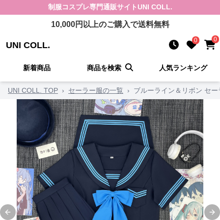
制服コスプレ
専門通販サイト
UNI COLL.
10,000
円以上のご購入で送料無料
0
0
UNI COLL.
新着商品
商品を検索
人気ランキング
UNI COLL. TOP
›
セーラー服の一覧
›
ブルーライン＆リボン セー
Previous slide
Ne