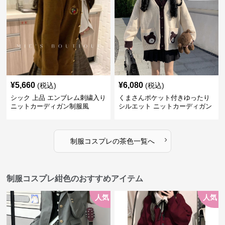
¥
5,660
¥
6,080
(税込)
(税込)
シック 上品 エンブレム刺繍入り
くまさんポケット付きゆったり
ニットカーディガン制服風
シルエット ニットカーディガン
セット
›
制服コスプレ
の
茶色
一覧へ
制服コスプレ紺色のおすすめアイテム
人気
人気