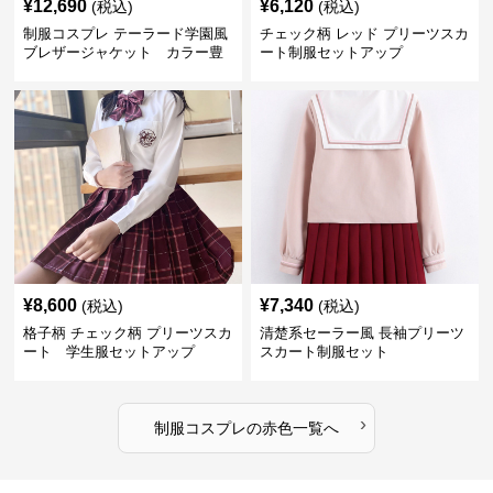
¥
12,690
¥
6,120
(税込)
(税込)
制服コスプレ テーラード学園風
チェック柄 レッド プリーツスカ
ブレザージャケット カラー豊
ート制服セットアップ
富
¥
8,600
¥
7,340
(税込)
(税込)
格子柄 チェック柄 プリーツスカ
清楚系セーラー風 長袖プリーツ
ート 学生服セットアップ
スカート制服セット
›
制服コスプレ
の
赤色
一覧へ