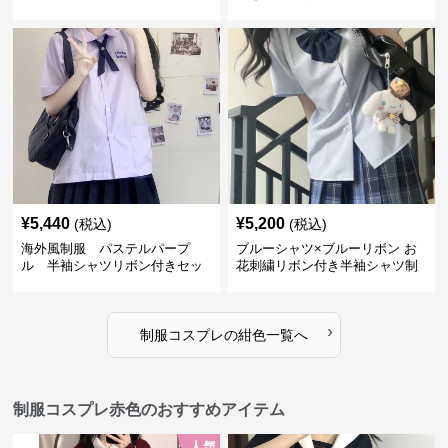
¥
5,440
¥
5,200
(税込)
(税込)
海外風制服 パステルパープ
ブルーシャツ×ブルーリボン お
ル 半袖シャツリボン付きセッ
花刺繍リボン付き半袖シャツ制
ト
服セット
›
制服コスプレ
の
紺色
一覧へ
制服コスプレ赤色のおすすめアイテム
人気