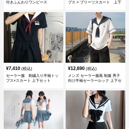
付きふんわりワンピース
プス × プリーツスカート 上下
制服セット
¥
7,410
¥
12,690
(税込)
(税込)
セーラー服 刺繍入り半袖トッ
メンズ セーラー服風 制服 男子
プス×スカート 上下セット
向け半袖セーラールック 上下セ
ット