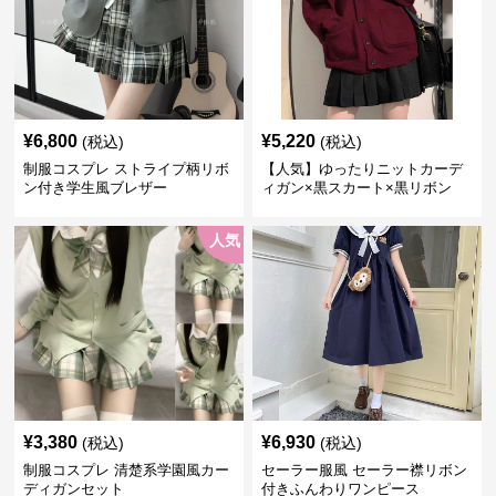
¥
6,800
¥
5,220
(税込)
(税込)
制服コスプレ ストライプ柄リボ
【人気】ゆったりニットカーデ
ン付き学生風ブレザー
ィガン×黒スカート×黒リボン
制服コーデ
人気
¥
3,380
¥
6,930
(税込)
(税込)
制服コスプレ 清楚系学園風カー
セーラー服風 セーラー襟リボン
ディガンセット
付きふんわりワンピース