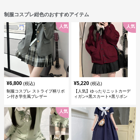
制服コスプレ紺色のおすすめアイテム
人気
人気
¥
6,800
¥
5,220
(税込)
(税込)
制服コスプレ ストライプ柄リボ
【人気】ゆったりニットカーデ
ン付き学生風ブレザー
ィガン×黒スカート×黒リボン
制服コーデ
人気