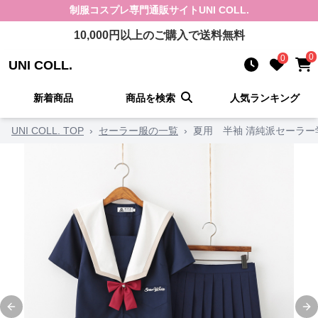
制服コスプレ
専門通販サイト
UNI COLL.
10,000
円以上のご購入で送料無料
0
0
UNI COLL.
新着商品
商品を検索
人気ランキング
UNI COLL. TOP
›
セーラー服の一覧
›
夏用 半袖 清純派セーラー
Previous slide
Ne