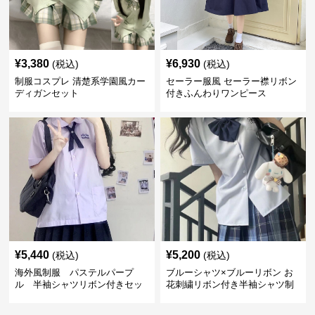
¥
3,380
¥
6,930
(税込)
(税込)
制服コスプレ 清楚系学園風カー
セーラー服風 セーラー襟リボン
ディガンセット
付きふんわりワンピース
¥
5,440
¥
5,200
(税込)
(税込)
海外風制服 パステルパープ
ブルーシャツ×ブルーリボン お
ル 半袖シャツリボン付きセッ
花刺繍リボン付き半袖シャツ制
ト
服セット