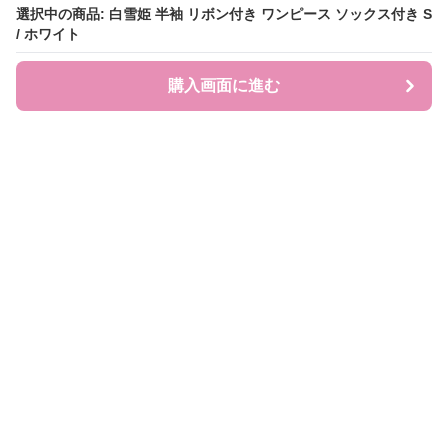
選択中の商品: 白雪姫 半袖 リボン付き ワンピース ソックス付き S
選択中の商品: 白雪姫 半袖 リボン付き ワンピース ソックス付き S
/ ホワイト
/ ホワイト
購入画面に進む
購入画面に進む
UNI COLL.
について
利用規約
プライバシー