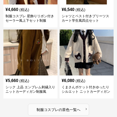
¥
4,660
¥
6,540
(税込)
(税込)
制服コスプレ 星飾りリボン付き
シャツとベスト付きプリーツス
セーラー風上下セット制服
カート学生風四点セット
¥
5,660
¥
6,080
(税込)
(税込)
シック 上品 エンブレム刺繍入り
くまさんポケット付きゆったり
ニットカーディガン制服風
シルエット ニットカーディガン
セット
›
制服コスプレ
の
茶色
一覧へ