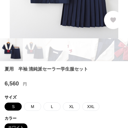
夏用 半袖 清純派セーラー学生服セット
6,560
円
サイズ
S
M
L
XL
XXL
カラー
ホワイト