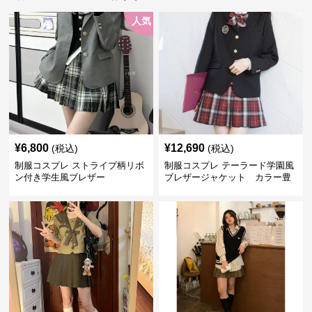
人気
¥
6,800
¥
12,690
(税込)
(税込)
制服コスプレ ストライプ柄リボ
制服コスプレ テーラード学園風
ン付き学生風ブレザー
ブレザージャケット カラー豊
富