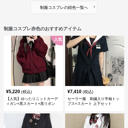
›
制服コスプレ
の
紺色
一覧へ
制服コスプレ赤色のおすすめアイテム
人気
¥
5,220
¥
7,410
(税込)
(税込)
【人気】ゆったりニットカーデ
セーラー服 刺繍入り半袖トッ
ィガン×黒スカート×黒リボン
プス×スカート 上下セット
制服コーデ