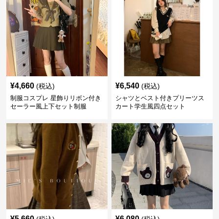
¥
4,660
¥
6,540
(税込)
(税込)
制服コスプレ 星飾りリボン付き
シャツとベスト付きプリーツス
セーラー風上下セット制服
カート学生風四点セット
¥
5,660
¥
6,080