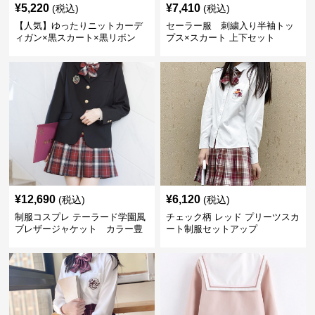
¥
5,220
¥
7,410
(税込)
(税込)
【人気】ゆったりニットカーデ
セーラー服 刺繍入り半袖トッ
ィガン×黒スカート×黒リボン
プス×スカート 上下セット
制服コーデ
¥
12,690
¥
6,120
(税込)
(税込)
制服コスプレ テーラード学園風
チェック柄 レッド プリーツスカ
ブレザージャケット カラー豊
ート制服セットアップ
富