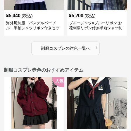
¥
5,440
¥
5,200
(税込)
(税込)
海外風制服 パステルパープ
ブルーシャツ×ブルーリボン お
ル 半袖シャツリボン付きセッ
花刺繍リボン付き半袖シャツ制
ト
服セット
›
制服コスプレ
の
紺色
一覧へ
制服コスプレ赤色のおすすめアイテム
人気