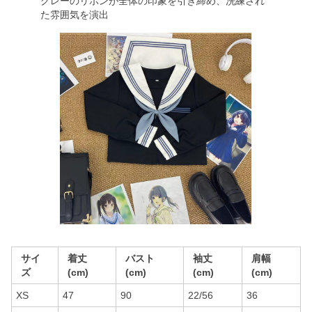
グレーのリボンが全体の印象を引き締め、洗練され
た雰囲気を演出
サイ
着丈
バスト
袖丈
肩幅
ズ
(cm)
(cm)
(cm)
(cm)
XS
47
90
22/56
36