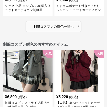
(税込)
(税込)
シック 上品 エンブレム刺繍入り
くまさんポケット付きゆったり
ニットカーディガン制服風
シルエット ニットカーディガン
セット
›
制服コスプレ
の
茶色
一覧へ
制服コスプレ紺色のおすすめアイテム
人気
人気
¥
6,800
¥
5,220
(税込)
(税込)
制服コスプレ ストライプ柄リボ
【人気】ゆったりニットカーデ
ン付き学生風ブレザー
ィガン×黒スカート×黒リボン