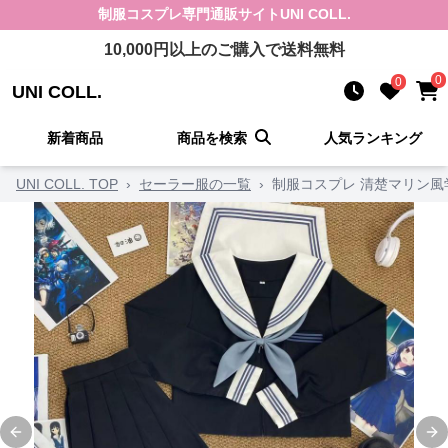
制服コスプレ
専門通販サイト
UNI COLL.
10,000
円以上のご購入で送料無料
0
0
UNI COLL.
新着商品
商品を検索
人気ランキング
UNI COLL. TOP
›
セーラー服の一覧
›
制服コスプレ 清楚マリン
Previous slide
Ne