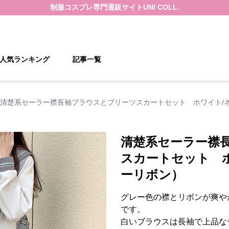
制服コスプレ
専門通販サイト
UNI COLL.
人気ランキング
記事一覧
清楚系セーラー襟長袖ブラウスとプリーツスカートセット ホワイト/
清楚系セーラー襟
スカートセット 
ーリボン）
グレー色の襟とリボンが爽や
です。
白いブラウスは長袖で上品な