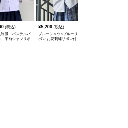
40
¥
5,200
¥
4,040
(税込)
(税込)
(税込)
風制服 パステルパ
ブルーシャツ×ブルーリ
制服コスプレ 清楚シャ
ル 半袖シャツリボ
ボン お花刺繍リボン付
ツ×チェックプリーツス
きセット
き半袖シャツ制服セット
カートセット