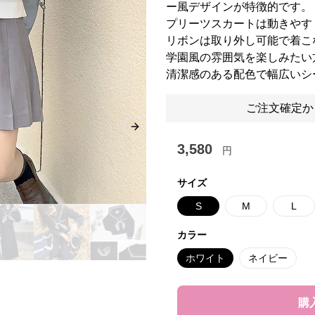
ー風デザインが特徴的です。
プリーツスカートは動きやす
リボンは取り外し可能で着こ
学園風の雰囲気を楽しみたい
清潔感のある配色で幅広いシ
ご注文確定か
Next slide
3,580
円
サイズ
S
M
L
カラー
ホワイト
ネイビー
購