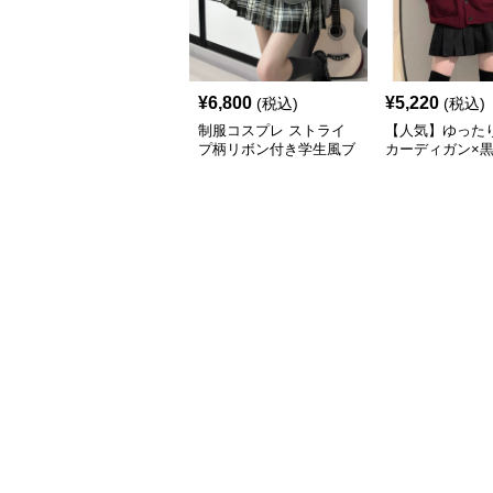
¥
6,800
¥
5,220
(税込)
(税込)
制服コスプレ ストライ
【人気】ゆった
プ柄リボン付き学生風ブ
カーディガン×
レザー
ト×黒リボン 
デ