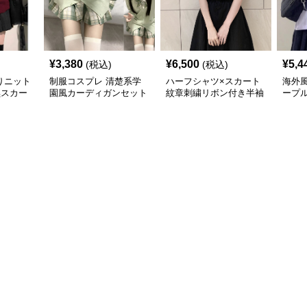
¥
3,380
¥
6,500
¥
5,4
(税込)
(税込)
りニット
制服コスプレ 清楚系学
ハーフシャツ×スカート
海外
黒スカー
園風カーディガンセット
紋章刺繍リボン付き半袖
ープ
制服コー
シャツ制服風セット
ン付