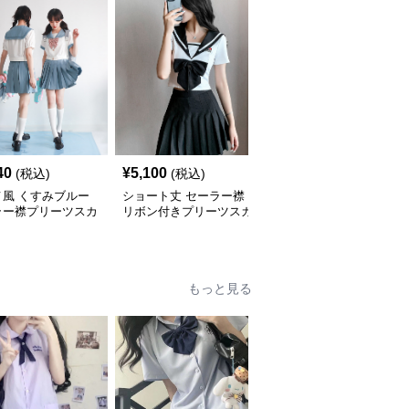
40
¥
5,100
¥
8,460
(税込)
(税込)
(税込)
メ風 くすみブルー
ショート丈 セーラー襟
セーラー襟エンブレム付
ラー襟プリーツスカ
リボン付きプリーツスカ
き学園風セットアップ
制服セット
ートセット
もっと見る