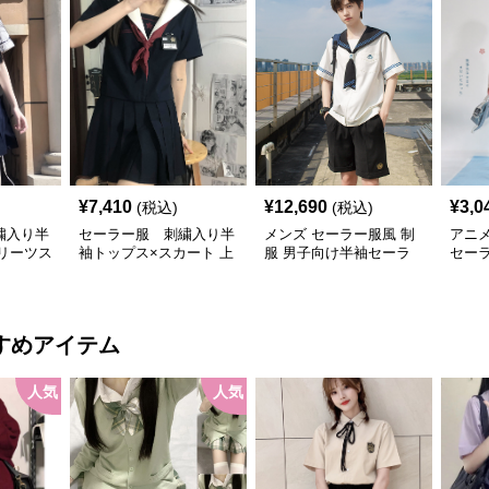
¥
7,410
¥
12,690
¥
3,0
(税込)
(税込)
繍入り半
セーラー服 刺繍入り半
メンズ セーラー服風 制
アニ
プリーツス
袖トップス×スカート 上
服 男子向け半袖セーラ
セー
服セット
下セット
ールック 上下セット
ート
すめアイテム
人気
人気