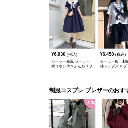
¥
6,930
¥
6,450
(税込)
(税込)
セーラー服風 セーラー
セーラー服 刺
襟リボン付きふんわりワ
袖トップス × 
ンピース
カート 上下制
制服コスプレ
ブレザー
のおす
人気