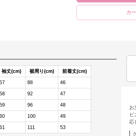
カー
袖丈(cm)
裾周り(cm)
前着丈(cm)
57
88
46
58
92
47
59
96
48
お
ビ
60
100
49
応
61
111
53