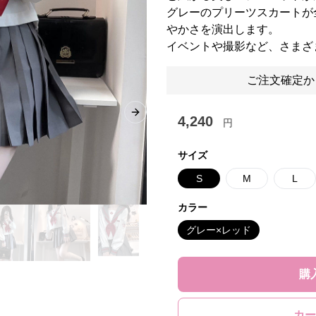
グレーのプリーツスカートが
やかさを演出します。
イベントや撮影など、さまざ
ご注文確定か
Next slide
4,240
円
サイズ
S
M
L
カラー
グレー×レッド
購
カー