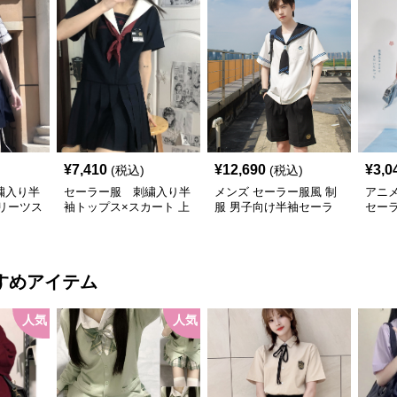
¥
7,410
¥
12,690
¥
3,0
(税込)
(税込)
繍入り半
セーラー服 刺繍入り半
メンズ セーラー服風 制
アニ
プリーツス
袖トップス×スカート 上
服 男子向け半袖セーラ
セー
服セット
下セット
ールック 上下セット
ート
すめアイテム
人気
人気