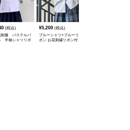
40
¥
5,200
¥
4,040
(税込)
(税込)
(税込)
風制服 パステルパ
ブルーシャツ×ブルーリ
制服コスプレ 清楚シャ
ル 半袖シャツリボ
ボン お花刺繍リボン付
ツ×チェックプリーツス
きセット
き半袖シャツ制服セット
カートセット