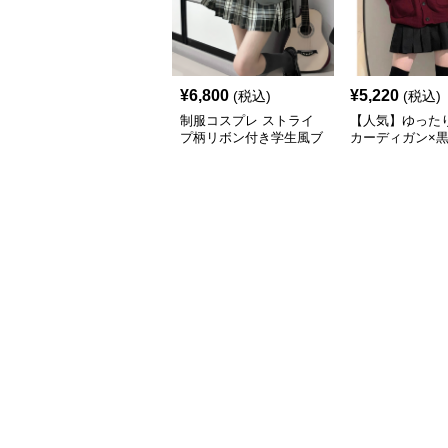
¥
6,800
¥
5,220
(税込)
(税込)
制服コスプレ ストライ
【人気】ゆった
プ柄リボン付き学生風ブ
カーディガン×
レザー
ト×黒リボン 
デ