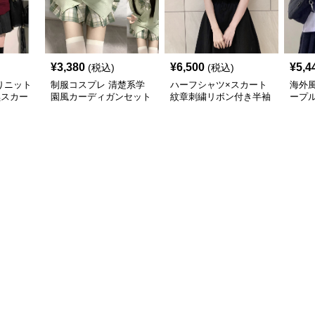
¥
3,380
¥
6,500
¥
5,4
(税込)
(税込)
りニット
制服コスプレ 清楚系学
ハーフシャツ×スカート
海外
黒スカー
園風カーディガンセット
紋章刺繍リボン付き半袖
ープ
制服コー
シャツ制服風セット
ン付