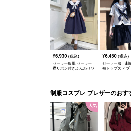
¥
6,930
¥
6,450
(税込)
(税込)
セーラー服風 セーラー
セーラー服 刺
襟リボン付きふんわりワ
袖トップス × 
ンピース
カート 上下制
制服コスプレ
ブレザー
のおす
人気