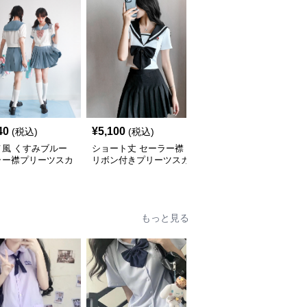
40
¥
5,100
¥
8,460
(税込)
(税込)
(税込)
メ風 くすみブルー
ショート丈 セーラー襟
セーラー襟エンブレム付
ラー襟プリーツスカ
リボン付きプリーツスカ
き学園風セットアップ
制服セット
ートセット
もっと見る