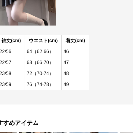
袖丈(cm)
ウエスト(cm)
着丈(cm)
22/56
64（62-66）
46
22/57
68（66-70）
47
23/58
72（70-74）
48
23/59
76（74-78）
49
すすめアイテム