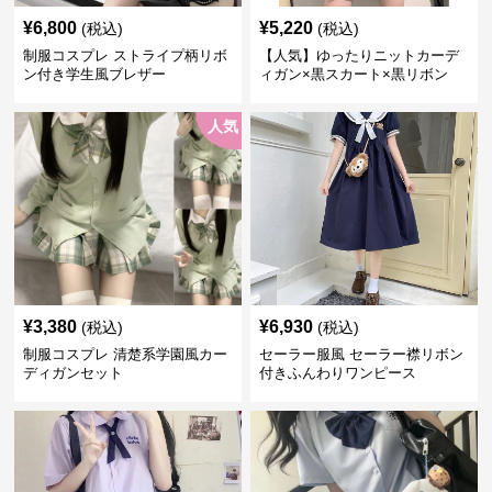
¥
6,800
¥
5,220
(税込)
(税込)
制服コスプレ ストライプ柄リボ
【人気】ゆったりニットカーデ
ン付き学生風ブレザー
ィガン×黒スカート×黒リボン
制服コーデ
人気
¥
3,380
¥
6,930
(税込)
(税込)
制服コスプレ 清楚系学園風カー
セーラー服風 セーラー襟リボン
ディガンセット
付きふんわりワンピース