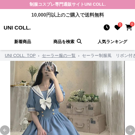
制服コスプレ
専門通販サイト
UNI COLL.
10,000
円以上のご購入で送料無料
0
0
UNI COLL.
新着商品
商品を検索
人気ランキング
UNI COLL. TOP
›
セーラー服の一覧
›
セーラー制服風 リボン付
Previous slide
Ne