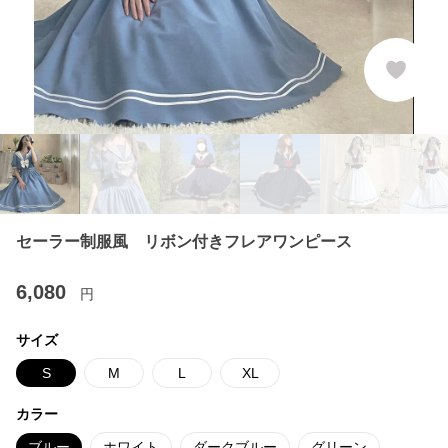
セーラー制服風 リボン付きフレアワンピース
6,080
円
サイズ
S
M
L
XL
カラー
ブルー
ホワイト
ダークブルー
グリーン