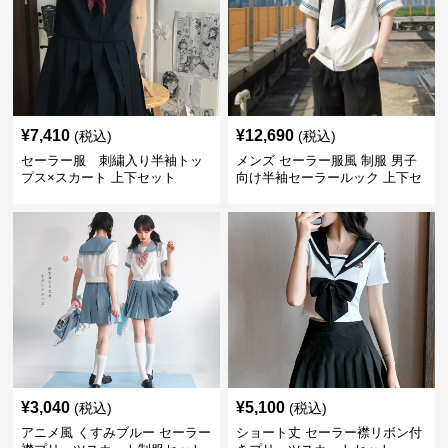
¥
7,410
¥
12,690
(税込)
(税込)
セーラー服 刺繍入り半袖トッ
メンズ セーラー服風 制服 男子
プス×スカート 上下セット
向け半袖セーラールック 上下セ
ット
¥
3,040
¥
5,100
(税込)
(税込)
アニメ風 くすみブルー セーラー
ショート丈 セーラー襟リボン付