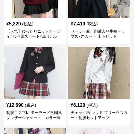
¥
5,220
¥
7,410
(税込)
(税込)
【人気】ゆったりニットカーデ
セーラー服 刺繍入り半袖トッ
ィガン×黒スカート×黒リボン
プス×スカート 上下セット
制服コーデ
¥
12,690
¥
6,120
(税込)
(税込)
制服コスプレ テーラード学園風
チェック柄 レッド プリーツスカ
ブレザージャケット カラー豊
ート制服セットアップ
富