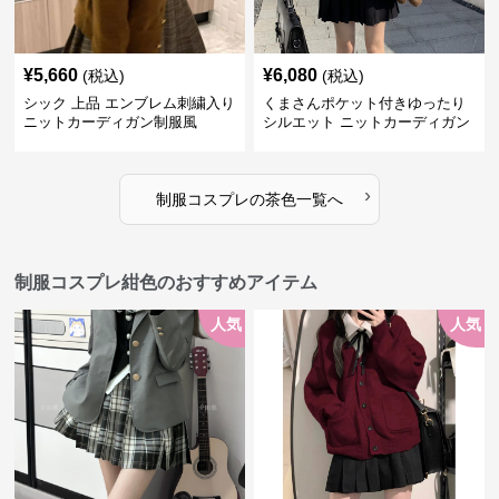
¥
5,660
¥
6,080
(税込)
(税込)
シック 上品 エンブレム刺繍入り
くまさんポケット付きゆったり
ニットカーディガン制服風
シルエット ニットカーディガン
セット
›
制服コスプレ
の
茶色
一覧へ
制服コスプレ紺色のおすすめアイテム
人気
人気