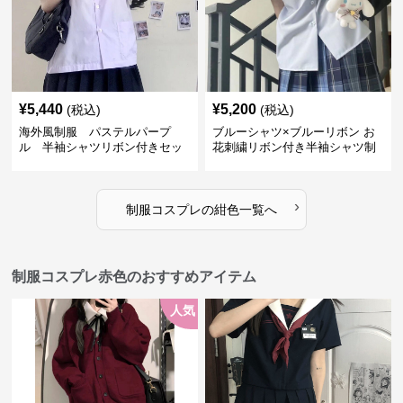
¥
5,440
¥
5,200
(税込)
(税込)
海外風制服 パステルパープ
ブルーシャツ×ブルーリボン お
ル 半袖シャツリボン付きセッ
花刺繍リボン付き半袖シャツ制
ト
服セット
›
制服コスプレ
の
紺色
一覧へ
制服コスプレ赤色のおすすめアイテム
人気