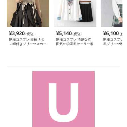
¥
3,920
¥
5,140
¥
6,100
(税込)
(税込)
(税込
制服コスプレ 短袖リボ
制服コスプレ 清楚な雰
制服コスプレ 
ン紐付きプリーツスカー
囲気の学園風セーラー服
風プリーツ制服
ト制服セット