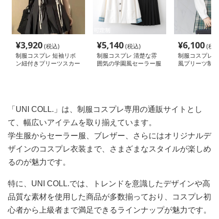
¥
3,920
¥
5,140
¥
6,100
(税込)
(税込)
(税込
制服コスプレ 短袖リボ
制服コスプレ 清楚な雰
制服コスプレ 
ン紐付きプリーツスカー
囲気の学園風セーラー服
風プリーツ制服
ト制服セット
「UNI COLL.」は、制服コスプレ専用の通販サイトとし
て、幅広いアイテムを取り揃えています。
学生服からセーラー服、ブレザー、さらにはオリジナルデ
ザインのコスプレ衣装まで、さまざまなスタイルが楽しめ
るのが魅力です。
特に、UNI COLL.では、トレンドを意識したデザインや高
品質な素材を使用した商品が多数揃っており、コスプレ初
心者から上級者まで満足できるラインナップが魅力です。