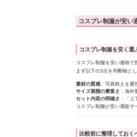
コスプレ制服が安い
コスプレ制服を安く選
コスプレ制服を安い価格で
まず以下の3点を判断軸と
素材の質感
：写真映えを重
サイズ展開の豊富さ
：海外
セット内容の明確さ
：「上
コスプレ制服が安い通販サ
比較前に整理しておく