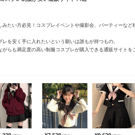
しみたい方必見！コスプレイベントや撮影会、パーティーなど
プレを安く手に入れたいという願いは誰もが持つもの。
ながらも満足度の高い制服コスプレが購入できる通販サイトを