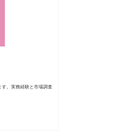
ます。実務経験と市場調査