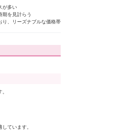
スが多い
時期を見計らう
おり、リーズナブルな価格帯
す。
適しています。