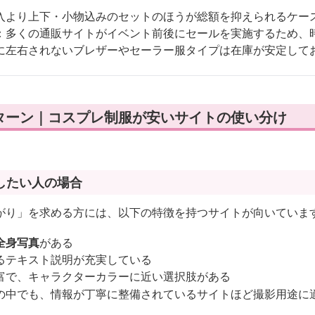
入より上下・小物込みのセットのほうが総額を抑えられるケー
：多くの通販サイトがイベント前後にセールを実施するため、
に左右されないブレザーやセーラー服タイプは在庫が安定して
ターン｜コスプレ制服が安いサイトの使い分け
したい人の場合
がり」を求める方には、以下の特徴を持つサイトが向いていま
全身写真
がある
るテキスト説明が充実している
富で、キャラクターカラーに近い選択肢がある
の中でも、情報が丁寧に整備されているサイトほど撮影用途に