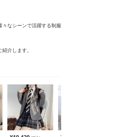
様々なシーンで活躍する制服
ご紹介します。