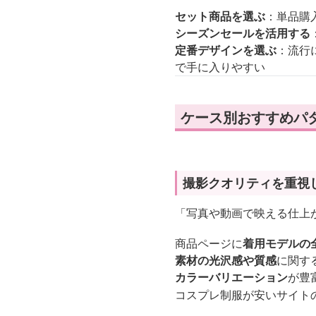
セット商品を選ぶ
：単品購
シーズンセールを活用する
定番デザインを選ぶ
：流行
で手に入りやすい
ケース別おすすめパ
撮影クオリティを重視
「写真や動画で映える仕上
商品ページに
着用モデルの
素材の光沢感や質感
に関す
カラーバリエーション
が豊
コスプレ制服が安いサイト