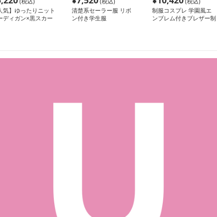
5,220
¥
7,520
¥
10,420
(税込)
(税込)
(税込)
人気】ゆったりニット
清楚系セーラー服 リボ
制服コスプレ 学園風エ
ーディガン×黒スカー
ン付き学生服
ンブレム付きブレザー制
×黒リボン 制服コー
服セット