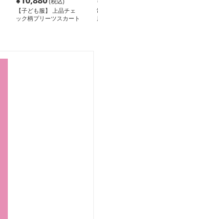
¥
10,880
¥
6,100
¥
6,520
(税込)
(税込)
(税込
【子ども服】 上品チェ
制服コスプレ 清楚学園
ネイビー 夏服
ック柄プリーツスカート
風プリーツ制服セット
風学園セット
制服ブレザー