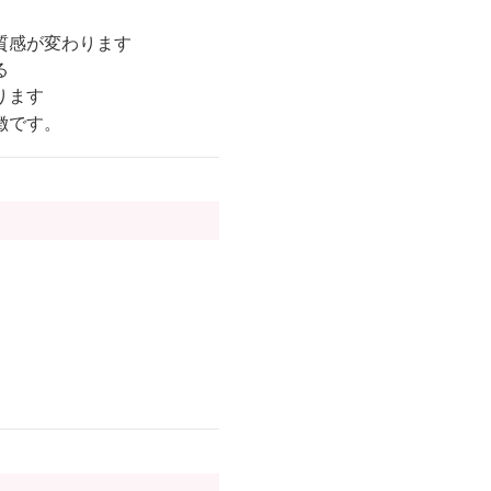
質感が変わります
る
ります
徴です。