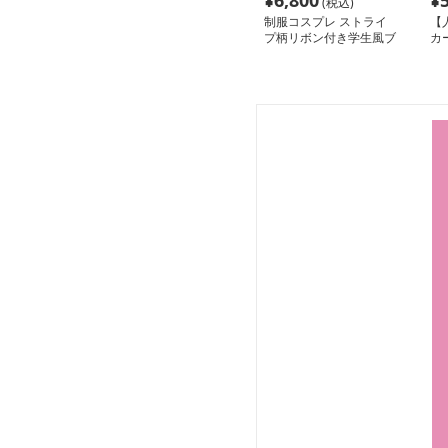
¥
6,800
¥
(税込)
制服コスプレ ストライ
【
プ柄リボン付き学生風ブ
カ
レザー
ト
デ