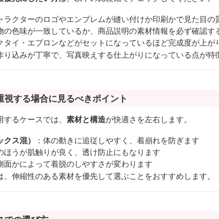
ャラクターのロゴやエンブレムが縫い付けか印刷かで見た目の
物の色味が一致しているか、商品説明の素材情報を必ず確認す
クタイ・エプロンなどがセットになっているほど完成度が上が
作り込みが丁寧で、写真映えする仕上がりになっている点が特
重視する場合に見るべきポイント
用するケースでは、
素材と構造
が快適さを左右します。
ックス混）
：体の動きに追従しやすく、着崩れを防ぎます
のほうが肌触りが良く、透け防止にもなります
側面かによって着脱のしやすさが変わります
は、伸縮性のある素材を優先して選ぶことをおすすめします。